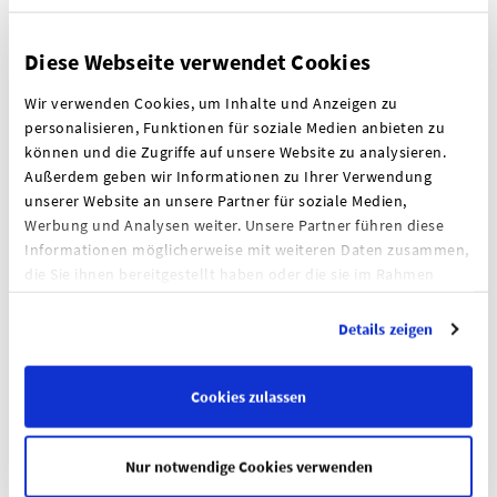
>> mehr
Diese Webseite verwendet Cookies
Wir verwenden Cookies, um Inhalte und Anzeigen zu
personalisieren, Funktionen für soziale Medien anbieten zu
können und die Zugriffe auf unsere Website zu analysieren.
Außerdem geben wir Informationen zu Ihrer Verwendung
unserer Website an unsere Partner für soziale Medien,
Werbung und Analysen weiter. Unsere Partner führen diese
Informationen möglicherweise mit weiteren Daten zusammen,
die Sie ihnen bereitgestellt haben oder die sie im Rahmen
Wir sind zertifiziert!
Ihrer Nutzung der Dienste gesammelt haben.
Wir sind Mitglied in einem regionalen Fachverband des
Impressum
|
Datenschutz
Details zeigen
Bundesverbandes Möbelspedition und Logistik (AMÖ)
e.V.
Cookies zulassen
>> Zum Zertifikat
Nur notwendige Cookies verwenden